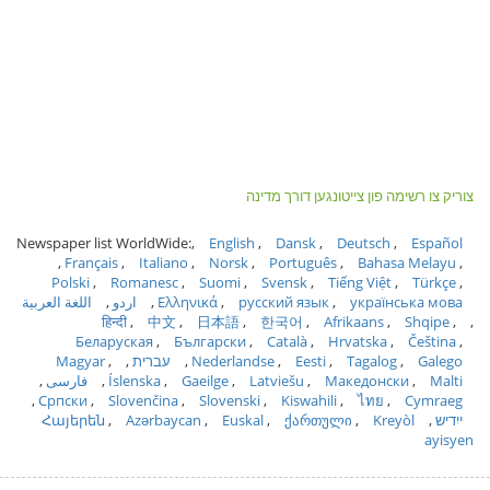
צוריק צו רשימה פון צייטונגען דורך מדינה
Newspaper list WorldWide:
English
Dansk
Deutsch
Español
Français
Italiano
Norsk
Português
Bahasa Melayu
Polski
Romanesc
Suomi
Svensk
Tiếng Việt
Türkçe
українська мова
русский язык
Ελληνικά
اردو
اللغة العربية
हिन्दी
中文
日本語
한국어
Afrikaans
Shqipe
Беларуская
Български
Català
Hrvatska
Čeština
Galego
Tagalog
Eesti
Nederlandse
עברית
Magyar
Malti
Македонски
Latviešu
Gaeilge
Íslenska
فارسی
Српски
Slovenčina
Slovenski
Kiswahili
ไทย
Cymraeg
ייִדיש
Kreyòl
ქართული
Euskal
Azərbaycan
Հայերեն
ayisyen