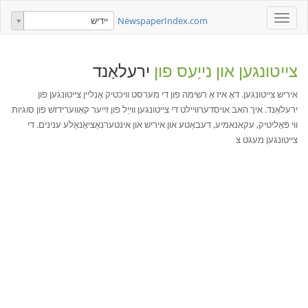
Toggle
NewspaperIndex.com
ייִדיש
navigation
צייטונגען און נייַעס פון
ירעלאַנד
איריש צייטונגען. דאָ איז אַ רשימה פון די מערסט וויכטיק אָנליין צייטונגען פון
ירעלאַנד. איך האב אויסדערוויילט די צייטונגען ווייַל פון זייער קאַווערידזש פון סוגיות
ווי פּאָליטיק, עקאנאמיע, דעבאַטע און איריש און אינטערנאַציאָנאַלע ענינים. די
צייטונגען מעגט צ