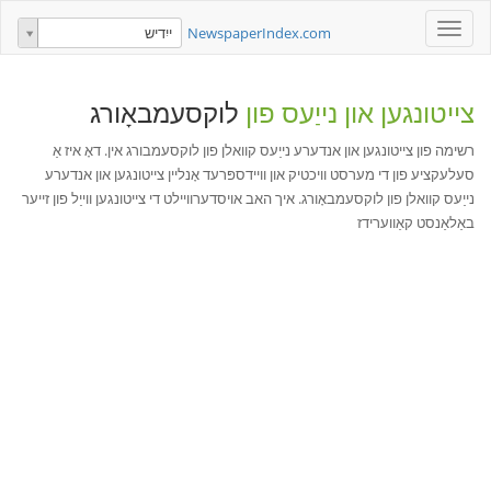
Toggle
NewspaperIndex.com
ייִדיש
navigation
צייטונגען און נייַעס פון
לוקסעמבאָורג
רשימה פון צייטונגען און אנדערע נייַעס קוואלן פון לוקסעמבורג אין. דאָ איז אַ
סעלעקציע פון די מערסט וויכטיק און וויידספּרעד אָנליין צייטונגען און אנדערע
נייַעס קוואלן פון לוקסעמבאָורג. איך האב אויסדערוויילט די צייטונגען ווייַל פון זייער
באַלאַנסט קאַווערידז