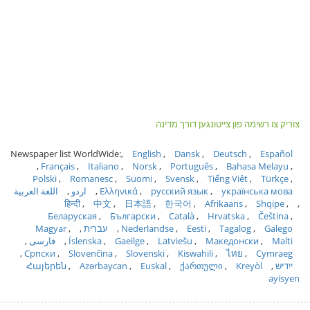
צוריק צו רשימה פון צייטונגען דורך מדינה
Newspaper list WorldWide:
English
Dansk
Deutsch
Español
Français
Italiano
Norsk
Português
Bahasa Melayu
Polski
Romanesc
Suomi
Svensk
Tiếng Việt
Türkçe
українська мова
русский язык
Ελληνικά
اردو
اللغة العربية
हिन्दी
中文
日本語
한국어
Afrikaans
Shqipe
Беларуская
Български
Català
Hrvatska
Čeština
Galego
Tagalog
Eesti
Nederlandse
עברית
Magyar
Malti
Македонски
Latviešu
Gaeilge
Íslenska
فارسی
Српски
Slovenčina
Slovenski
Kiswahili
ไทย
Cymraeg
ייִדיש
Kreyòl
ქართული
Euskal
Azərbaycan
Հայերեն
ayisyen