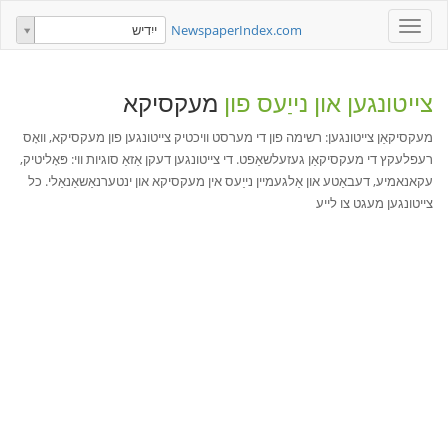
Toggle
NewspaperIndex.com
ייִדיש
navigation
צייטונגען און נייַעס פון
מעקסיקא
מעקסיקאַן צייטונגען: רשימה פון די מערסט וויכטיק צייטונגען פון מעקסיקא, וואָס
רעפלעקץ די מעקסיקאַן געזעלשאַפט. די צייטונגען דעקן אַזאַ סוגיות ווי: פּאָליטיק,
עקאנאמיע, דעבאַטע און אַלגעמיין נייַעס אין מעקסיקא און ינטערנאַשאַנאַלי. כל
צייטונגען מעגט צו לייע