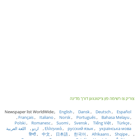
צוריק צו רשימה פון צייטונגען דורך מדינה
Newspaper list WorldWide:
English
Dansk
Deutsch
Español
Français
Italiano
Norsk
Português
Bahasa Melayu
Polski
Romanesc
Suomi
Svensk
Tiếng Việt
Türkçe
українська мова
русский язык
Ελληνικά
اردو
اللغة العربية
हिन्दी
中文
日本語
한국어
Afrikaans
Shqipe