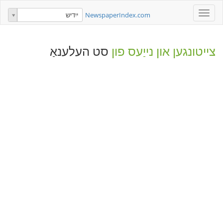
Toggle
NewspaperIndex.com
ייִדיש
navigation
צייטונגען און נייַעס פון
סט העלענאַ