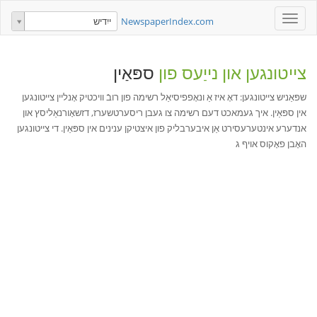
Toggle
NewspaperIndex.com
ייִדיש
navigation
צייטונגען און נייַעס פון
ספּאַין
שפּאַניש צייטונגען: דאָ איז אַ ונאָפפיסיאַל רשימה פון רובֿ וויכטיק אָנליין צייטונגען
אין ספּאַין. איך געמאכט דעם רשימה צו געבן ריסערטשערז, דזשאָורנאַליסץ און
אנדערע אינטערעסירט אַן איבערבליק פון איצטיקן ענינים אין ספּאַין. די צייטונגען
האָבן פאָקוס אויף ג