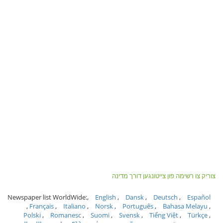
צוריק צו רשימה פון צייטונגען דורך מדינה
Newspaper list WorldWide:
English
Dansk
Deutsch
Español
Français
Italiano
Norsk
Português
Bahasa Melayu
Polski
Romanesc
Suomi
Svensk
Tiếng Việt
Türkçe