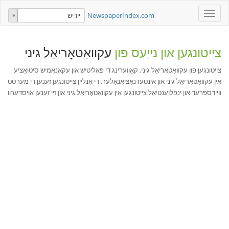
Toggle
NewspaperIndex.com
ייִדיש
navigation
צייטונגען און נייַעס פון
עקוואַטאָריאַל גיני
צייטונגען פון עקוואַטאָריאַל גיני, קאַווערינג די פּאָליטיש און עקאָנאָמיש סיטואַציע
אין עקוואַטאָריאַל גיני און אינטערנאַציאָנאַלער. די אָנליין צייטונגען זענען די מערסט
וויידספּרעד און ינפלוענטיאַל צייטונגען אין עקוואַטאָריאַל גיני און זיי זענען אויסדערוו