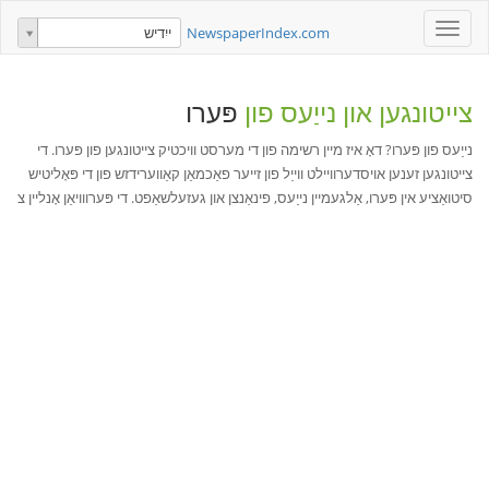
Toggle
NewspaperIndex.com
ייִדיש
navigation
צייטונגען און נייַעס פון
פּערו
נייַעס פון פּערו? דאָ איז מיין רשימה פון די מערסט וויכטיק צייטונגען פון פּערו. די
צייטונגען זענען אויסדערוויילט ווייַל פון זייער פאַכמאַן קאַווערידזש פון די פּאָליטיש
סיטואַציע אין פּערו, אַלגעמיין נייַעס, פינאַנצן און געזעלשאַפט. די פּערווויאַן אָנליין צ