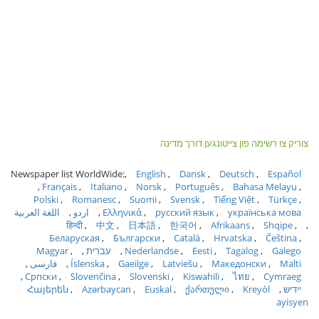
צוריק צו רשימה פון צייטונגען דורך מדינה
Newspaper list WorldWide:
English
Dansk
Deutsch
Español
Français
Italiano
Norsk
Português
Bahasa Melayu
Polski
Romanesc
Suomi
Svensk
Tiếng Việt
Türkçe
українська мова
русский язык
Ελληνικά
اردو
اللغة العربية
हिन्दी
中文
日本語
한국어
Afrikaans
Shqipe
Беларуская
Български
Català
Hrvatska
Čeština
Galego
Tagalog
Eesti
Nederlandse
עברית
Magyar
Malti
Македонски
Latviešu
Gaeilge
Íslenska
فارسی
Српски
Slovenčina
Slovenski
Kiswahili
ไทย
Cymraeg
ייִדיש
Kreyòl
ქართული
Euskal
Azərbaycan
Հայերեն
ayisyen