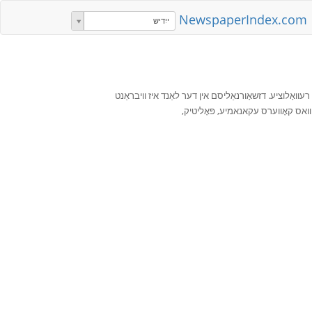
NewspaperIndex.com
ייִדיש
 רעוואָלוציע. דזשאָורנאַליסם אין דער לאַנד איז וויבראַנט
ַ וואס קאָווערס עקאנאמיע, פּאָליטיק,