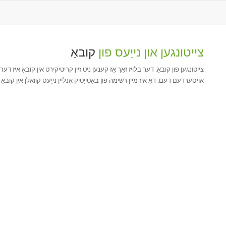
צייטונגען און נייַעס פון
קובאַ
צייטונגען פון קובאַ. דער בלויז זאַך אַז קענען ניט זיין קריטיקירט אין קובאַ איז דער
אויסערדעם דעם. דאָ איז מיין רשימה פון באַטייַטיק אָנליין נייַעס קוואלן אין קובא