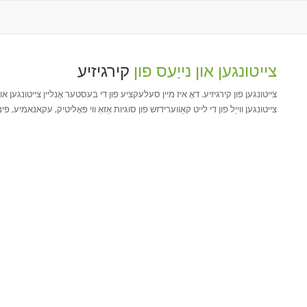
צייטונגען און נייַעס פון
קירגיזיע
צייטונגען פון קירגיזיע. דאָ איז מיין סעלעקציע פון די בעסטער אָנליין צייטונגען או
צייטונגען ווייַל פון די לייט קאַווערידזש פון סוגיות אַזאַ ווי פּאָליטיק, עקאנאמיע, 