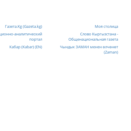
Газета.Kg (Gazeta.kg)
Моя столица
ионно-аналитический
Слово Кыргызстана -
портал
Общенациональная газета
Кабар (Kabar) (EN)
Чындык ЗАМАН менен өлчөнөт
(Zaman)