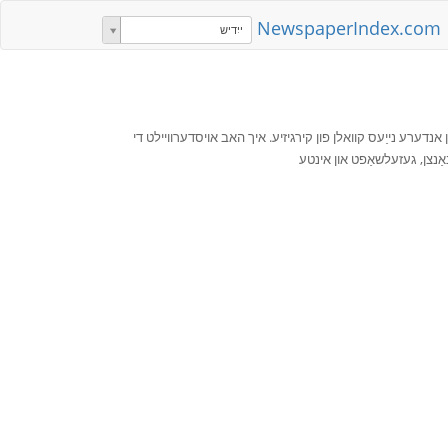
NewspaperIndex.com
ייִדיש
ן אנדערע נייַעס קוואלן פון קירגיזיע. איך האב אויסדערוויילט די
פינאַנצן, געזעלשאַפט און אינטע