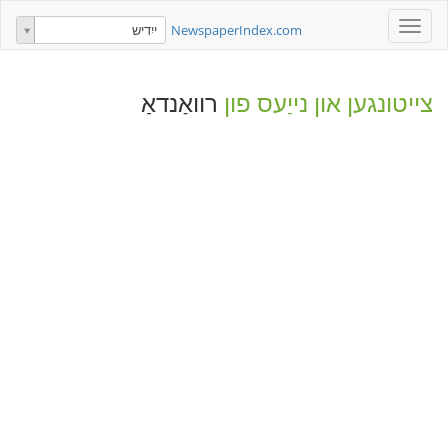
Toggle
NewspaperIndex.com
ייִדיש
navigation
צייטונגען און נייַעס פון
רוואַנדאַ