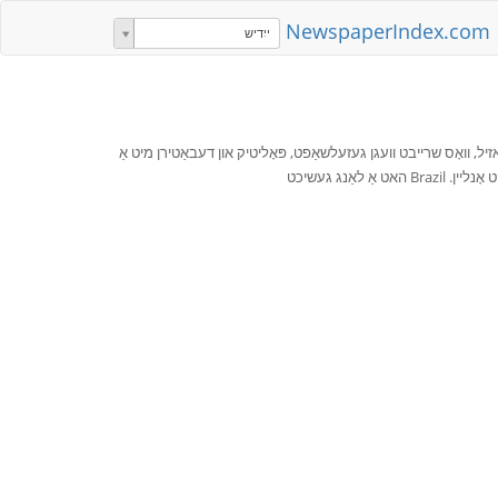
NewspaperIndex.com
ייִדיש
יל, וואָס שרייבט וועגן געזעלשאַפט, פּאָליטיק און דעבאַטירן מיט אַ
אַנג געשיכט