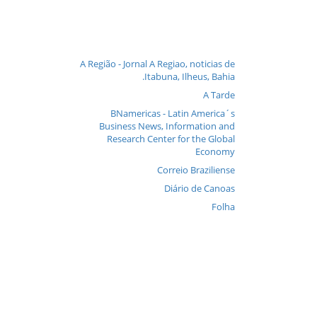
A Região - Jornal A Regiao, noticias de
Itabuna, Ilheus, Bahia.
A Tarde
BNamericas - Latin America´s
Business News, Information and
Research Center for the Global
Economy
Correio Braziliense
Diário de Canoas
Folha