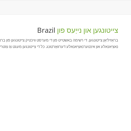
צייטונגען און נייַעס פון
Brazil
בראַזיליאַן צייטונגען. די רשימה באשטייט פון די מערסט וויכטיק צייטונגען פון בראז
נאציאנאלע און אינטערנאציאנאלע דערוואַרטונג. כל די צייטונגען מעגט צו צוטריט אָנליין. Brazil האט אַ ל